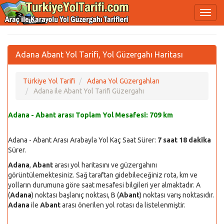
Adana Abant Yol Tarifi, Yol Güzergahı Haritası
Türkiye Yol Tarifi
Adana Yol Güzergahları
Adana ile Abant Yol Tarifi Güzergahı
Adana - Abant arası Toplam Yol Mesafesi:
709 km
Adana - Abant Arası Arabayla Yol Kaç Saat Sürer:
7 saat 18 dakika
Sürer.
Adana
,
Abant
arası yol haritasını ve güzergahını
görüntülemektesiniz. Sağ taraftan gidebileceğiniz rota, km ve
yolların durumuna göre saat mesafesi bilgileri yer almaktadır. A
(
Adana
) noktası başlanıç noktası, B (
Abant
) noktası varış noktasıdır.
Adana
ile
Abant
arası önerilen yol rotası da listelenmiştir.