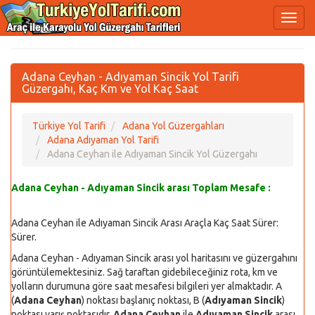
Adana Ceyhan - Adıyaman Sincik Yol Tarifi
Güzergahı, Kaç Km ve Yol Kaç Saat
Türkiye Yol Tarifi
Adana Yol Güzergahları
Adana Adıyaman Yol Tarifi
Adana Ceyhan ile Adıyaman Sincik Yol Güzergahı
Adana Ceyhan - Adıyaman Sincik arası Toplam Mesafe :
Adana Ceyhan ile Adıyaman Sincik Arası Araçla Kaç Saat Sürer:
Sürer.
Adana Ceyhan - Adıyaman Sincik arası yol haritasını ve güzergahını
görüntülemektesiniz. Sağ taraftan gidebileceğiniz rota, km ve
yolların durumuna göre saat mesafesi bilgileri yer almaktadır. A
(
Adana Ceyhan
) noktası başlanıç noktası, B (
Adıyaman Sincik
)
noktası varış noktasıdır.
Adana Ceyhan
ile
Adıyaman Sincik
arası