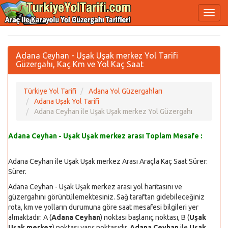
Adana Ceyhan - Uşak Uşak merkez Yol Tarifi
Güzergahı, Kaç Km ve Yol Kaç Saat
Türkiye Yol Tarifi
Adana Yol Güzergahları
Adana Uşak Yol Tarifi
Adana Ceyhan ile Uşak Uşak merkez Yol Güzergahı
Adana Ceyhan - Uşak Uşak merkez arası Toplam Mesafe :
Adana Ceyhan ile Uşak Uşak merkez Arası Araçla Kaç Saat Sürer:
Sürer.
Adana Ceyhan - Uşak Uşak merkez arası yol haritasını ve
güzergahını görüntülemektesiniz. Sağ taraftan gidebileceğiniz
rota, km ve yolların durumuna göre saat mesafesi bilgileri yer
almaktadır. A (
Adana Ceyhan
) noktası başlanıç noktası, B (
Uşak
Uşak merkez
) noktası varış noktasıdır.
Adana Ceyhan
ile
Uşak