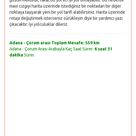
göstermektedir, fakat bu yol en iyi yol olmayabilir. Bu nedenle
mavi cizgiyi harita üzerinde istediğiniz bir noktadan bir diğer
noktaya taşıyarak yeni bir yol tarifi alabilirsiniz. Harita üzerinde
rotayı değiştirmek isterseniz sürükleyin diye bir yardımcı yazı
çıkacaktır. İyi yolculuklar dileriz.
Adana - Çorum arası Toplam Mesafe:
559 km
Adana - Çorum Arası Arabayla Kaç Saat Sürer:
6 saat 31
dakika
Sürer.