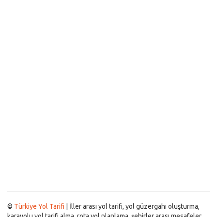
©
Türkiye Yol Tarifi
| İller arası yol tarifi, yol güzergahı oluşturma,
karayolu yol tarifi alma, rota yol planlama, şehirler arası mesafeler,