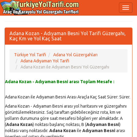
Adana Kozan - Adıyaman Besni Yol Tarifi Güzergahı,
Kaç Km ve Yol Kaç Saat
Türkiye Yol Tarifi
Adana Yol Güzergahları
Adana Adıyaman Yol Tarifi
Adana Kozan ile Adıyaman Besni Yol Güzergahı
Adana Kozan - Adıyaman Besni arası Toplam Mesafe :
Adana Kozan ile Adıyaman Besni Arası Araçla Kaç Saat Sürer:
Sürer.
Adana Kozan - Adıyaman Besni arası yol haritasını ve güzergahını
görüntülemektesiniz. Sağ taraftan gidebileceğiniz rota, km ve
yolların durumuna göre saat mesafesi bilgileri yer almaktadır. A
(
Adana Kozan
) noktası başlanıç noktası, B (
Adıyaman Besni
)
noktası varış noktasıdır.
Adana Kozan
ile
Adıyaman Besni
arası
önerilen yol rotası da verilmiştir.