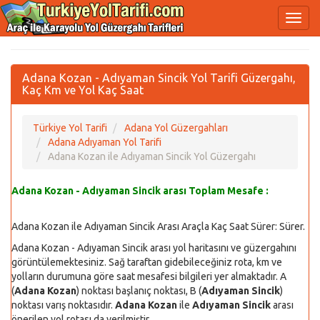
Adana Kozan - Adıyaman Sincik Yol Tarifi Güzergahı,
Kaç Km ve Yol Kaç Saat
Türkiye Yol Tarifi
Adana Yol Güzergahları
Adana Adıyaman Yol Tarifi
Adana Kozan ile Adıyaman Sincik Yol Güzergahı
Adana Kozan - Adıyaman Sincik arası Toplam Mesafe :
Adana Kozan ile Adıyaman Sincik Arası Araçla Kaç Saat Sürer:
Sürer.
Adana Kozan - Adıyaman Sincik arası yol haritasını ve güzergahını
görüntülemektesiniz. Sağ taraftan gidebileceğiniz rota, km ve
yolların durumuna göre saat mesafesi bilgileri yer almaktadır. A
(
Adana Kozan
) noktası başlanıç noktası, B (
Adıyaman Sincik
)
noktası varış noktasıdır.
Adana Kozan
ile
Adıyaman Sincik
arası
önerilen yol rotası da verilmiştir.