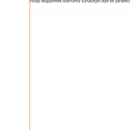
rotayı değiştirmek isterseniz sürükleyin diye bir yardımcı y