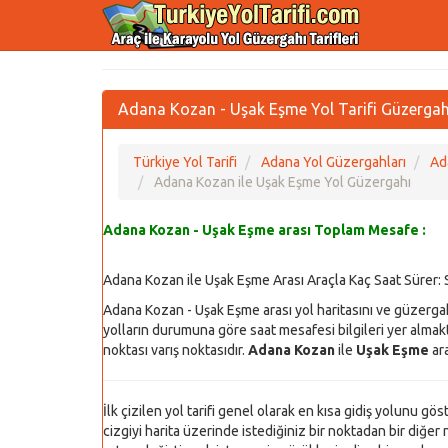
Adana Kozan - Uşak Eşme Yol Tarifi Güzergah
Türkiye Yol Tarifi
Adana Yol Güzergahları
Ad
Adana Kozan ile Uşak Eşme Yol Güzergahı
Adana Kozan - Uşak Eşme arası Toplam Mesafe :
Adana Kozan ile Uşak Eşme Arası Araçla Kaç Saat Sürer:
Adana Kozan - Uşak Eşme arası yol haritasını ve güzerga
yolların durumuna göre saat mesafesi bilgileri yer almakta
noktası varış noktasıdır.
Adana Kozan
ile
Uşak Eşme
ara
İlk çizilen yol tarifi genel olarak en kısa gidiş yolunu gö
cizgiyi harita üzerinde istediğiniz bir noktadan bir diğer n