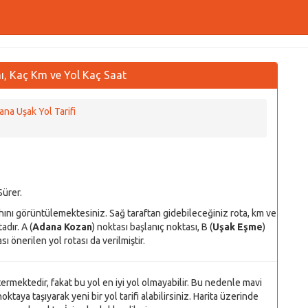
ı, Kaç Km ve Yol Kaç Saat
ana Uşak Yol Tarifi
Sürer.
hını görüntülemektesiniz. Sağ taraftan gidebileceğiniz rota, km ve
dır. A (
Adana Kozan
) noktası başlanıç noktası, B (
Uşak Eşme
)
sı önerilen yol rotası da verilmiştir.
stermektedir, fakat bu yol en iyi yol olmayabilir. Bu nedenle mavi
oktaya taşıyarak yeni bir yol tarifi alabilirsiniz. Harita üzerinde