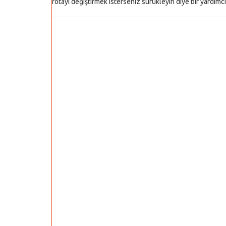
rotayı değiştirmek isterseniz sürükleyin diye bir yardımcı y