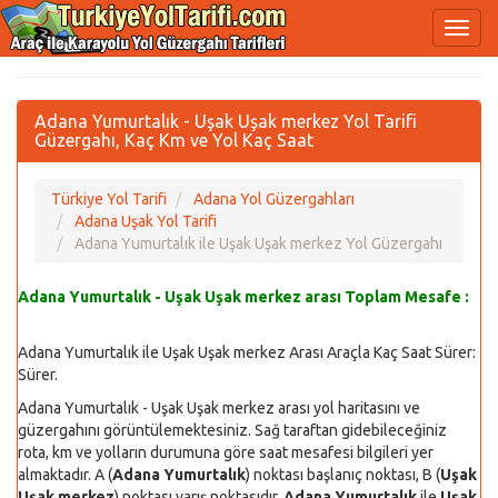
Adana Yumurtalık - Uşak Uşak merkez Yol Tarifi
Güzergahı, Kaç Km ve Yol Kaç Saat
Türkiye Yol Tarifi
Adana Yol Güzergahları
Adana Uşak Yol Tarifi
Adana Yumurtalık ile Uşak Uşak merkez Yol Güzergahı
Adana Yumurtalık - Uşak Uşak merkez arası Toplam Mesafe :
Adana Yumurtalık ile Uşak Uşak merkez Arası Araçla Kaç Saat Sürer:
Sürer.
Adana Yumurtalık - Uşak Uşak merkez arası yol haritasını ve
güzergahını görüntülemektesiniz. Sağ taraftan gidebileceğiniz
rota, km ve yolların durumuna göre saat mesafesi bilgileri yer
almaktadır. A (
Adana Yumurtalık
) noktası başlanıç noktası, B (
Uşak
Uşak merkez
) noktası varış noktasıdır.
Adana Yumurtalık
ile
Uşak