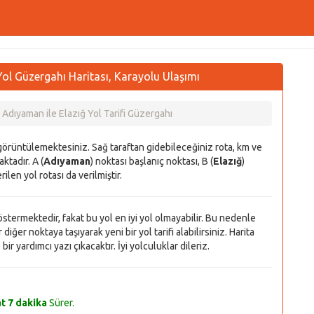
ol Güzergahı Haritası, Karayolu Ulaşımı
Adıyaman ile Elazığ Yol Tarifi Güzergahı
 görüntülemektesiniz. Sağ taraftan gidebileceğiniz rota, km ve
ktadır. A (
Adıyaman
) noktası başlanıç noktası, B (
Elazığ
)
rilen yol rotası da verilmiştir.
 göstermektedir, fakat bu yol en iyi yol olmayabilir. Bu nedenle
diğer noktaya taşıyarak yeni bir yol tarifi alabilirsiniz. Harita
r yardımcı yazı çıkacaktır. İyi yolculuklar dileriz.
at 7 dakika
Sürer.