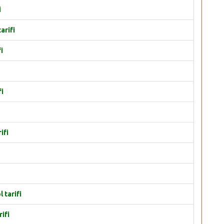
i
arifi
i
fi
ifi
 tarifi
ifi