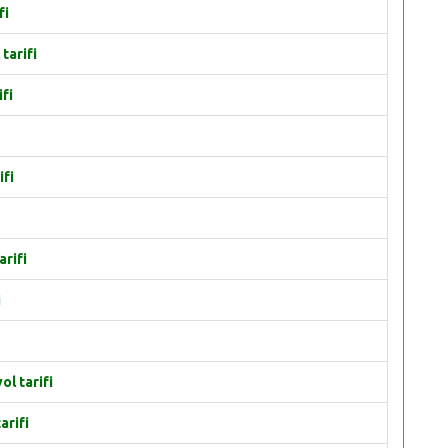
fi
tarifi
fi
ifi
arifi
i
l tarifi
arifi