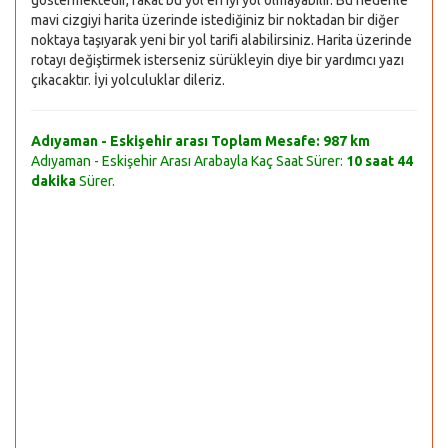
göstermektedir, fakat bu yol en iyi yol olmayabilir. Bu nedenle
mavi cizgiyi harita üzerinde istediğiniz bir noktadan bir diğer
noktaya taşıyarak yeni bir yol tarifi alabilirsiniz. Harita üzerinde
rotayı değiştirmek isterseniz sürükleyin diye bir yardımcı yazı
çıkacaktır. İyi yolculuklar dileriz.
Adıyaman - Eskişehir arası Toplam Mesafe:
987 km
Adıyaman - Eskişehir Arası Arabayla Kaç Saat Sürer:
10 saat 44
dakika
Sürer.