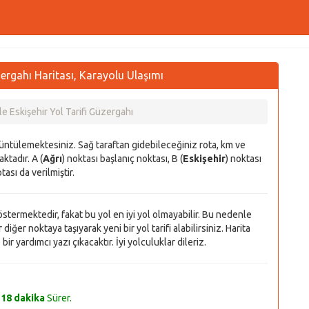
üzergahı Haritası, Karayolu Ulaşımı
ile Eskişehir Yol Tarifi Güzergahı
rüntülemektesiniz. Sağ taraftan gidebileceğiniz rota, km ve
ktadır. A (
Ağrı
) noktası başlanıç noktası, B (
Eskişehir
) noktası
tası da verilmiştir.
 göstermektedir, fakat bu yol en iyi yol olmayabilir. Bu nedenle
diğer noktaya taşıyarak yeni bir yol tarifi alabilirsiniz. Harita
r yardımcı yazı çıkacaktır. İyi yolculuklar dileriz.
 18 dakika
Sürer.