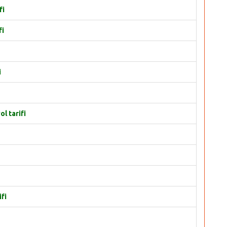
fi
fi
i
l tarifi
fi