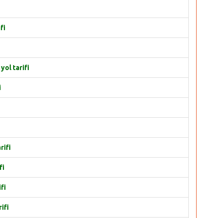
fi
yol tarifi
i
rifi
fi
fi
ifi