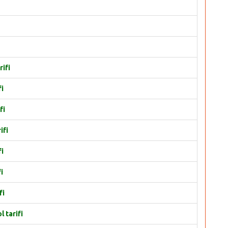
rifi
fi
fi
ifi
fi
i
fi
 tarifi