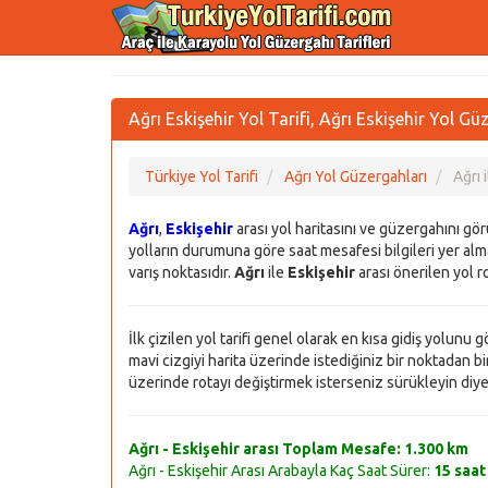
Ağrı Eskişehir Yol Tarifi, Ağrı Eskişehir Yol G
Türkiye Yol Tarifi
Ağrı Yol Güzergahları
Ağrı 
Ağrı
,
Eskişehir
arası yol haritasını ve güzergahını gö
yolların durumuna göre saat mesafesi bilgileri yer alma
varış noktasıdır.
Ağrı
ile
Eskişehir
arası önerilen yol ro
İlk çizilen yol tarifi genel olarak en kısa gidiş yolunu
mavi cizgiyi harita üzerinde istediğiniz bir noktadan bir 
üzerinde rotayı değiştirmek isterseniz sürükleyin diye bi
Ağrı - Eskişehir arası Toplam Mesafe:
1.300 km
Ağrı - Eskişehir Arası Arabayla Kaç Saat Sürer:
15 saat