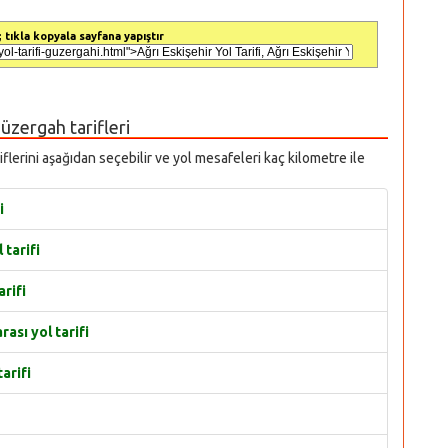
 tıkla kopyala sayfana yapıştır
 güzergah tarifleri
ariflerini aşağıdan seçebilir ve yol mesafeleri kaç kilometre ile
i
 tarifi
arifi
ası yol tarifi
arifi