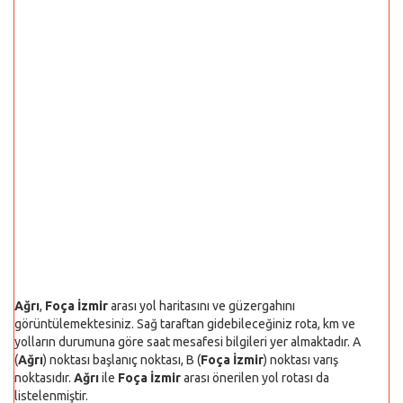
Ağrı
,
Foça İzmir
arası yol haritasını ve güzergahını
görüntülemektesiniz. Sağ taraftan gidebileceğiniz rota, km ve
yolların durumuna göre saat mesafesi bilgileri yer almaktadır. A
(
Ağrı
) noktası başlanıç noktası, B (
Foça İzmir
) noktası varış
noktasıdır.
Ağrı
ile
Foça İzmir
arası önerilen yol rotası da
listelenmiştir.