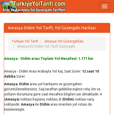
Amasya Didim Yol Tarifi, Yol Güzergahı Haritası
Türkiye Yol Tarifi
Amasya Yol Güzergahları
Amasya ile Didim Yol Tarifi Güzergahı
Amasya - Didim arası Toplam Yol Mesafesi:
1.171 km
Amasya - Didim Arası Arabayla Yol Kaç Saat Sürer:
12 saat 10
dakika
Sürer.
Amasya
,
Didim
arası yol haritasını ve güzergahını
görüntülemektesiniz. Sağ taraftan gidebileceğiniz rota, km ve
yolların durumuna göre saat mesafesi bilgileri yer almaktadır. A
(
Amasya
) noktası başlanıç noktası, B (
Didim
) noktası varış
noktasıdır.
Amasya
ile
Didim
arası önerilen yol rotası da
listelenmiştir.