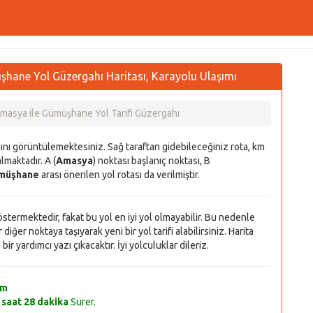
ane Yol Güzergahı Haritası, Karayolu Ulaşımı
masya ile Gümüşhane Yol Tarifi Güzergahı
hını görüntülemektesiniz. Sağ taraftan gidebileceğiniz rota, km
lmaktadır. A (
Amasya
) noktası başlanıç noktası, B
müşhane
arası önerilen yol rotası da verilmiştir.
 göstermektedir, fakat bu yol en iyi yol olmayabilir. Bu nedenle
diğer noktaya taşıyarak yeni bir yol tarifi alabilirsiniz. Harita
r yardımcı yazı çıkacaktır. İyi yolculuklar dileriz.
km
 saat 28 dakika
Sürer.