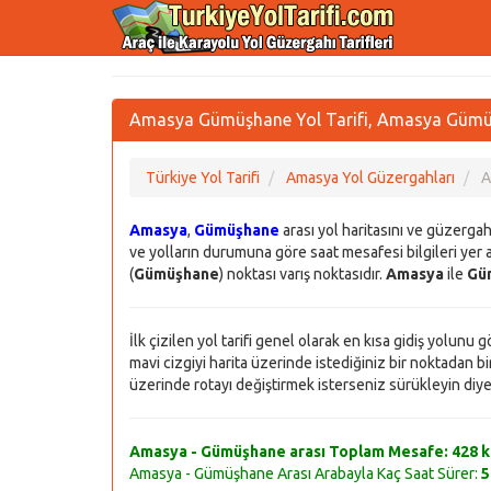
Amasya Gümüşhane Yol Tarifi, Amasya Gümüşh
Türkiye Yol Tarifi
Amasya Yol Güzergahları
A
Amasya
,
Gümüşhane
arası yol haritasını ve güzerga
ve yolların durumuna göre saat mesafesi bilgileri yer a
(
Gümüşhane
) noktası varış noktasıdır.
Amasya
ile
Gü
İlk çizilen yol tarifi genel olarak en kısa gidiş yolunu
mavi cizgiyi harita üzerinde istediğiniz bir noktadan bir 
üzerinde rotayı değiştirmek isterseniz sürükleyin diye bi
Amasya - Gümüşhane arası Toplam Mesafe:
428 
Amasya - Gümüşhane Arası Arabayla Kaç Saat Sürer:
5