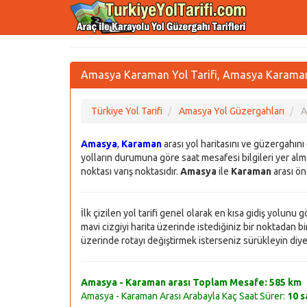
Amasya Karaman Yol Tarifi, Amasya Karaman 
Türkiye Yol Tarifi
Amasya Yol Güzergahları
A
Amasya
,
Karaman
arası yol haritasını ve güzergahın
yolların durumuna göre saat mesafesi bilgileri yer alma
noktası varış noktasıdır.
Amasya
ile
Karaman
arası öne
İlk çizilen yol tarifi genel olarak en kısa gidiş yolunu
mavi cizgiyi harita üzerinde istediğiniz bir noktadan bir 
üzerinde rotayı değiştirmek isterseniz sürükleyin diye bi
Amasya - Karaman arası Toplam Mesafe:
585 km
Amasya - Karaman Arası Arabayla Kaç Saat Sürer:
10 s