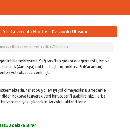
Yol Güzergahı Haritası, Karayolu Ulaşımı
masya ile Karaman Yol Tarifi Güzergahı
ı görüntülemektesiniz. Sağ taraftan gidebileceğiniz rota, km ve
ktadır. A (
Amasya
) noktası başlanıç noktası, B (
Karaman
)
rilen yol rotası da verilmiştir.
 göstermektedir, fakat bu yol en iyi yol olmayabilir. Bu nedenle
diğer noktaya taşıyarak yeni bir yol tarifi alabilirsiniz. Harita
r yardımcı yazı çıkacaktır. İyi yolculuklar dileriz.
aat 53 dakika
Sürer.