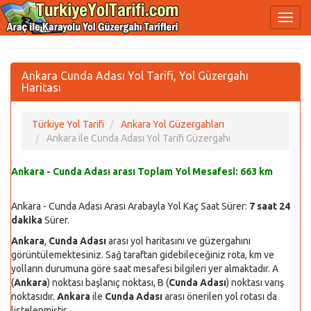
Ankara Cunda Adası Yol Tarifi, Yol Güzergahı
Haritası
Türkiye Yol Tarifi
Ankara Yol Güzergahları
Ankara ile Cunda Adası Yol Tarifi Güzergahı
Ankara - Cunda Adası arası Toplam Yol Mesafesi:
663 km
Ankara - Cunda Adası Arası Arabayla Yol Kaç Saat Sürer:
7 saat 24
dakika
Sürer.
Ankara
,
Cunda Adası
arası yol haritasını ve güzergahını
görüntülemektesiniz. Sağ taraftan gidebileceğiniz rota, km ve
yolların durumuna göre saat mesafesi bilgileri yer almaktadır. A
(
Ankara
) noktası başlanıç noktası, B (
Cunda Adası
) noktası varış
noktasıdır.
Ankara
ile
Cunda Adası
arası önerilen yol rotası da
listelenmiştir.