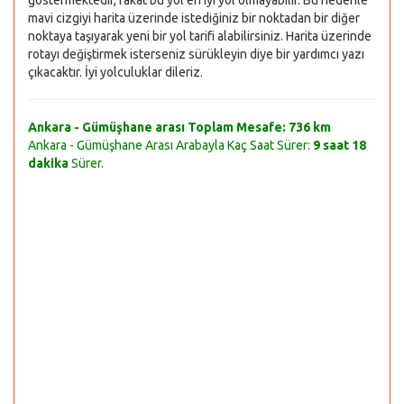
göstermektedir, fakat bu yol en iyi yol olmayabilir. Bu nedenle
mavi cizgiyi harita üzerinde istediğiniz bir noktadan bir diğer
noktaya taşıyarak yeni bir yol tarifi alabilirsiniz. Harita üzerinde
rotayı değiştirmek isterseniz sürükleyin diye bir yardımcı yazı
çıkacaktır. İyi yolculuklar dileriz.
Ankara - Gümüşhane arası Toplam Mesafe:
736 km
Ankara - Gümüşhane Arası Arabayla Kaç Saat Sürer:
9 saat 18
dakika
Sürer.