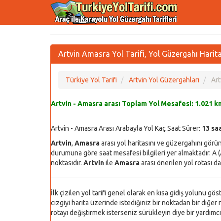
Artvin Amasra Yol Tarifi, Yol Güzergahı Harita
Türkiye Yol Tarifi
Artvin Yol Güzergahları
Art
Artvin - Amasra arası Toplam Yol Mesafesi:
1.021 k
Artvin - Amasra Arası Arabayla Yol Kaç Saat Sürer:
13 sa
Artvin
,
Amasra
arası yol haritasını ve güzergahını görü
durumuna göre saat mesafesi bilgileri yer almaktadır. A (
noktasıdır.
Artvin
ile
Amasra
arası önerilen yol rotası da 
İlk çizilen yol tarifi genel olarak en kısa gidiş yolunu gö
cizgiyi harita üzerinde istediğiniz bir noktadan bir diğer n
rotayı değiştirmek isterseniz sürükleyin diye bir yardımcı y