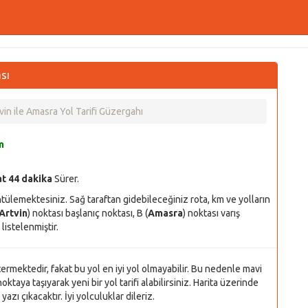
sı
vin ile Amasra Yol Tarifi Güzergahı
m
at 44 dakika
Sürer.
ntülemektesiniz. Sağ taraftan gidebileceğiniz rota, km ve yolların
Artvin
) noktası başlanıç noktası, B (
Amasra
) noktası varış
listelenmiştir.
stermektedir, fakat bu yol en iyi yol olmayabilir. Bu nedenle mavi
oktaya taşıyarak yeni bir yol tarifi alabilirsiniz. Harita üzerinde
azı çıkacaktır. İyi yolculuklar dileriz.