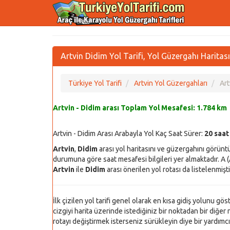
Artvin Didim Yol Tarifi, Yol Güzergahı Haritası
Türkiye Yol Tarifi
Artvin Yol Güzergahları
Art
Artvin - Didim arası Toplam Yol Mesafesi:
1.784 km
Artvin - Didim Arası Arabayla Yol Kaç Saat Sürer:
20 saat
Artvin
,
Didim
arası yol haritasını ve güzergahını görünt
durumuna göre saat mesafesi bilgileri yer almaktadır. A (
Artvin
ile
Didim
arası önerilen yol rotası da listelenmişti
İlk çizilen yol tarifi genel olarak en kısa gidiş yolunu gö
cizgiyi harita üzerinde istediğiniz bir noktadan bir diğer n
rotayı değiştirmek isterseniz sürükleyin diye bir yardımcı y