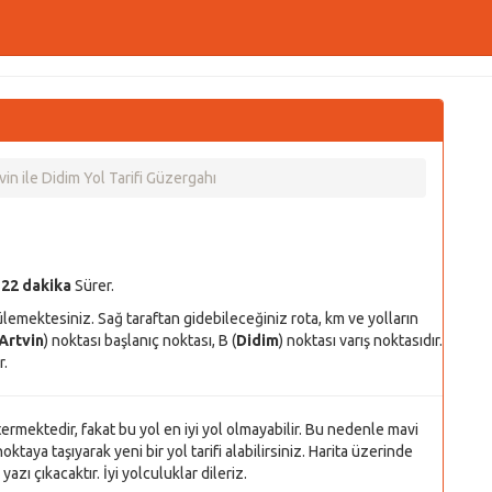
vin ile Didim Yol Tarifi Güzergahı
 22 dakika
Sürer.
ülemektesiniz. Sağ taraftan gidebileceğiniz rota, km ve yolların
Artvin
) noktası başlanıç noktası, B (
Didim
) noktası varış noktasıdır.
r.
stermektedir, fakat bu yol en iyi yol olmayabilir. Bu nedenle mavi
oktaya taşıyarak yeni bir yol tarifi alabilirsiniz. Harita üzerinde
azı çıkacaktır. İyi yolculuklar dileriz.