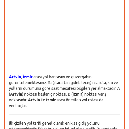
Artvin
,
İzmir
arası yol haritasını ve güzergahını
görüntülemektesiniz. Sağ taraftan gidebileceğiniz rota, km ve
yolların durumuna göre saat mesafesi bilgileri yer almaktadır. A
(
Artvin
) noktası başlanıç noktası, B (
İzmir
) noktası varış
noktasıdır.
Artvin
ile
İzmir
arası önerilen yol rotası da
verilmiştir.
İlk çizilen yol tarifi genel olarak en kısa gidiş yolunu