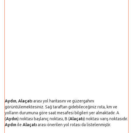
Aydın
,
Alaçatı
arası yol haritasını ve güzergahını
görüntülemektesiniz. Sağ taraftan gidebileceğiniz rota, km ve
yolların durumuna göre saat mesafesi bilgileri yer almaktadır. A
(
Aydın
) noktası başlanıç noktası, B (
Alaçatı
) noktası varış noktasıdır.
Aydın
ile
Alaçatı
arası önerilen yol rotası da listelenmiştir.