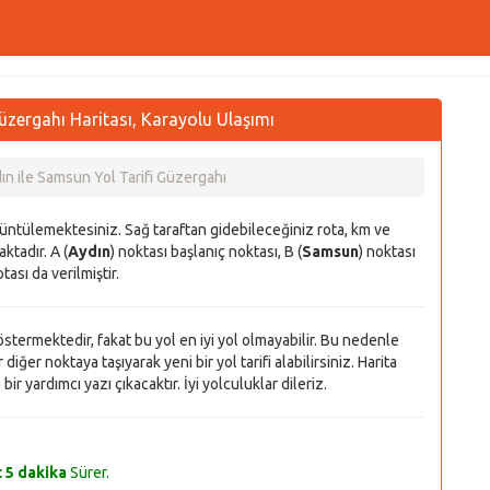
zergahı Haritası, Karayolu Ulaşımı
ın ile Samsun Yol Tarifi Güzergahı
rüntülemektesiniz. Sağ taraftan gidebileceğiniz rota, km ve
ktadır. A (
Aydın
) noktası başlanıç noktası, B (
Samsun
) noktası
tası da verilmiştir.
 göstermektedir, fakat bu yol en iyi yol olmayabilir. Bu nedenle
diğer noktaya taşıyarak yeni bir yol tarifi alabilirsiniz. Harita
r yardımcı yazı çıkacaktır. İyi yolculuklar dileriz.
t 5 dakika
Sürer.