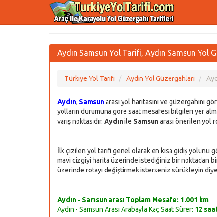
Aydın Samsun Yol Tarifi, Aydın Samsun Yol Gü
Türkiye Yol Tarifi
Aydın Yol Güzergahları
Ayd
Aydın
,
Samsun
arası yol haritasını ve güzergahını gö
yolların durumuna göre saat mesafesi bilgileri yer alma
varış noktasıdır.
Aydın
ile
Samsun
arası önerilen yol ro
İlk çizilen yol tarifi genel olarak en kısa gidiş yolunu
mavi cizgiyi harita üzerinde istediğiniz bir noktadan bir 
üzerinde rotayı değiştirmek isterseniz sürükleyin diye bi
Aydın - Samsun arası Toplam Mesafe:
1.001 km
Aydın - Samsun Arası Arabayla Kaç Saat Sürer:
12 saa