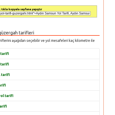
 tıkla kopyala sayfana yapıştır
 güzergah tarifleri
riflerini aşağıdan seçebilir ve yol mesafeleri kaç kilometre ile
tarifi
tarifi
tarifi
rifi
l tarifi
rifi