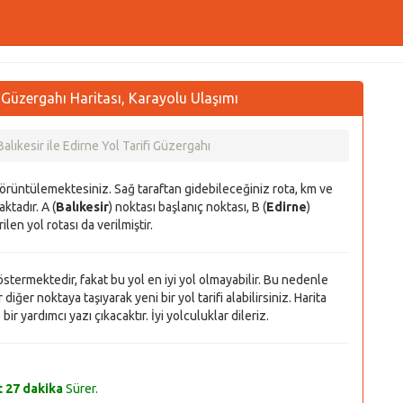
ol Güzergahı Haritası, Karayolu Ulaşımı
Balıkesir ile Edirne Yol Tarifi Güzergahı
görüntülemektesiniz. Sağ taraftan gidebileceğiniz rota, km ve
ktadır. A (
Balıkesir
) noktası başlanıç noktası, B (
Edirne
)
ilen yol rotası da verilmiştir.
 göstermektedir, fakat bu yol en iyi yol olmayabilir. Bu nedenle
diğer noktaya taşıyarak yeni bir yol tarifi alabilirsiniz. Harita
r yardımcı yazı çıkacaktır. İyi yolculuklar dileriz.
t 27 dakika
Sürer.