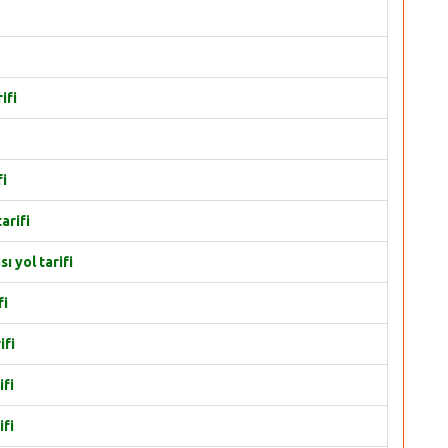
ifi
fi
arifi
ı yol tarifi
fi
ifi
ifi
ifi