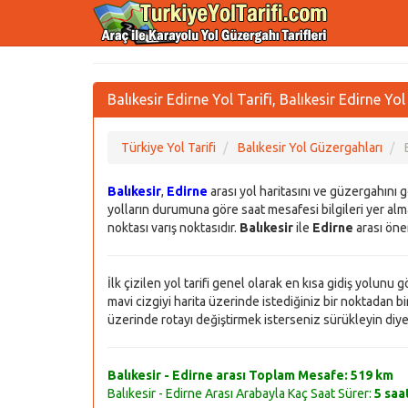
Balıkesir Edirne Yol Tarifi, Balıkesir Edirne Y
Türkiye Yol Tarifi
Balıkesir Yol Güzergahları
Balıkesir
,
Edirne
arası yol haritasını ve güzergahını 
yolların durumuna göre saat mesafesi bilgileri yer alma
noktası varış noktasıdır.
Balıkesir
ile
Edirne
arası öner
İlk çizilen yol tarifi genel olarak en kısa gidiş yolunu
mavi cizgiyi harita üzerinde istediğiniz bir noktadan bir 
üzerinde rotayı değiştirmek isterseniz sürükleyin diye bi
Balıkesir - Edirne arası Toplam Mesafe:
519 km
Balıkesir - Edirne Arası Arabayla Kaç Saat Sürer:
5 saa