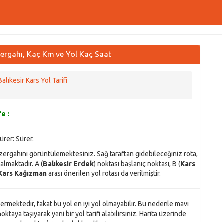
zergahı, Kaç Km ve Yol Kaç Saat
Balıkesir Kars Yol Tarifi
e :
Sürer:
Sürer.
üzergahını görüntülemektesiniz. Sağ taraftan gidebileceğiniz rota,
almaktadır. A (
Balıkesir Erdek
) noktası başlanıç noktası, B (
Kars
Kars Kağızman
arası önerilen yol rotası da verilmiştir.
stermektedir, fakat bu yol en iyi yol olmayabilir. Bu nedenle mavi
oktaya taşıyarak yeni bir yol tarifi alabilirsiniz. Harita üzerinde