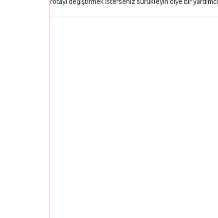
rotayı değiştirmek isterseniz sürükleyin diye bir yardımcı y