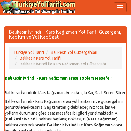
Balıkesir İvrindi - Kars Kağızman Yol Tarifi Güzergahı,
Kaç Km ve Yol Kaç Saat
Türkiye Yol Tarifi
Balıkesir Yol Güzergahları
Balıkesir Kars Yol Tarifi
Balıkesir İvrindi ile Kars Kağızman Yol Güzergahı
Balıkesir İvrindi - Kars Kağızman arası Toplam Mesafe :
Balıkesir İvrindi ile Kars Kağızman Arası Araçla Kaç Saat Sürer:
Sürer.
Balıkesir İvrindi - Kars Kağızman arası yol haritasını ve güzergahını
görüntülemektesiniz. Sağ taraftan gidebileceğiniz rota, km ve
yolların durumuna göre saat mesafesi bilgileri yer almaktadır. A
(
Balıkesir İvrindi
) noktası başlanıç noktası, B (
Kars Kağızman
)
noktası varış noktasıdır.
Balıkesir İvrindi
ile
Kars Kağızman
arası
önerilen yol rotası da verilmiştir.