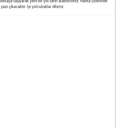
oktaya taşıyarak yeni bir yol tarifi alabilirsiniz. Harita üzerinde
azı çıkacaktır. İyi yolculuklar dileriz.