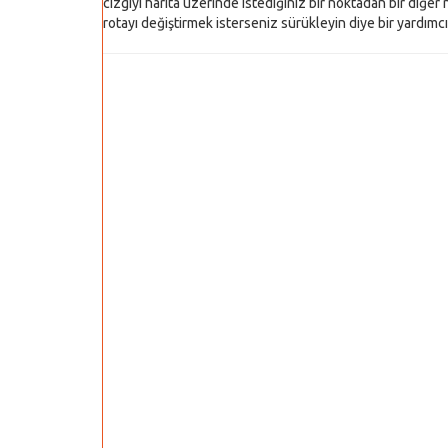
cizgiyi harita üzerinde istediğiniz bir noktadan bir diğer n
rotayı değiştirmek isterseniz sürükleyin diye bir yardımcı y