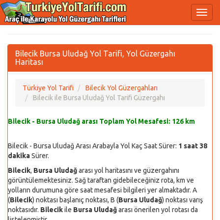
Bilecik Bursa Uludağ Yol Tarifi, Yol Güzergahı
Haritası
Türkiye Yol Tarifi
Bilecik Yol Güzergahları
Bilecik ile Bursa Uludağ Yol Tarifi Güzergahı
Bilecik - Bursa Uludağ arası Toplam Yol Mesafesi:
126 km
Bilecik - Bursa Uludağ Arası Arabayla Yol Kaç Saat Sürer:
1 saat 38
dakika
Sürer.
Bilecik
,
Bursa Uludağ
arası yol haritasını ve güzergahını
görüntülemektesiniz. Sağ taraftan gidebileceğiniz rota, km ve
yolların durumuna göre saat mesafesi bilgileri yer almaktadır. A
(
Bilecik
) noktası başlanıç noktası, B (
Bursa Uludağ
) noktası varış
noktasıdır.
Bilecik
ile
Bursa Uludağ
arası önerilen yol rotası da
listelenmiştir.