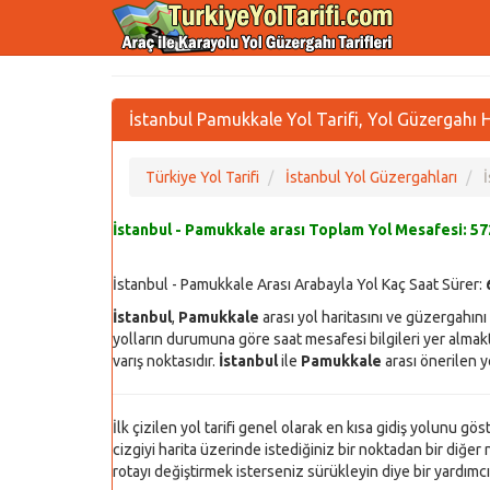
İstanbul Pamukkale Yol Tarifi, Yol Güzergahı H
Türkiye Yol Tarifi
İstanbul Yol Güzergahları
İstanbul - Pamukkale arası Toplam Yol Mesafesi:
57
İstanbul - Pamukkale Arası Arabayla Yol Kaç Saat Sürer:
İstanbul
,
Pamukkale
arası yol haritasını ve güzergahın
yolların durumuna göre saat mesafesi bilgileri yer almakta
varış noktasıdır.
İstanbul
ile
Pamukkale
arası önerilen yo
İlk çizilen yol tarifi genel olarak en kısa gidiş yolunu gö
cizgiyi harita üzerinde istediğiniz bir noktadan bir diğer n
rotayı değiştirmek isterseniz sürükleyin diye bir yardımcı y