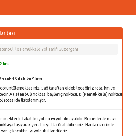
aritası
İstanbul ile Pamukkale Yol Tarifi Güzergahı
2 km
6 saat 16 dakika
Sürer.
ı görüntülemektesiniz. Sağ taraftan gidebileceğiniz rota, km ve
dır. A (
İstanbul
) noktası başlanıç noktası, B (
Pamukkale
) noktası
l rotası da listelenmiştir.
stermektedir, fakat bu yol en iyi yol olmayabilir. Bu nedenle mavi
oktaya taşıyarak yeni bir yol tarifi alabilirsiniz. Harita üzerinde
azı çıkacaktır. İyi yolculuklar dileriz.